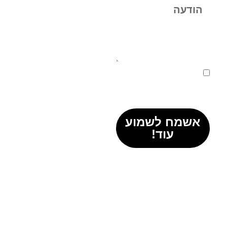
מאשר/ת קבלת
דיוורים ותוכן פרסומי
ממרכז שפר
אשמח לשמוע
עוד!
*לחצי כדי לקחת
את החיים שלך
למקום טוב יותר
ולהביא את
המשפחה למקום